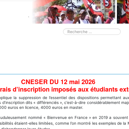
Smart Search M
Valider
Type 2 or more characters for resul
CNESER DU 12 mai 2026
frais d’inscription imposés aux étudiants e
ique la suppression de l’essentiel des dispositions permettant aux
inscription dits « différenciés », c’est-à-dire considérablement major
e 3000 euros en licence, 4000 euros en master.
an frauduleusement nommé « Bienvenue en France » en 2019 a souvent 
sibilités étaient-elles limitées, comme l’on montré les exemples de l