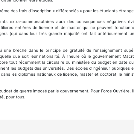
, d’abandonner leurs études.
même des frais d’inscription « différenciés » pour les étudiants étran
diants extra-communautaires aura des conséquences négatives évid
 filières entières de licence et de master qui ne peuvent fonctionn
ers (qui dans leur très grande majorité ont fait antérieurement u
 une brèche dans le principe de gratuité de l’enseignement supéri
, quelle que soit leur nationalité. À l’heure où le gouvernement Mac
e tout récemment la circulaire du ministère du budget en date du 20
ignent les budgets des universités. Des écoles d’ingénieur publiques e
 dans les diplômes nationaux de licence, master et doctorat, le minist
 budget de guerre imposé par le gouvernement. Pour Force Ouvrière, il 
té, pour tous.