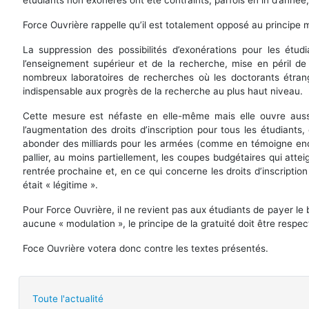
étudiants non exonérés ont été contraints, parfois en in d’année
Force Ouvrière rappelle qu’il est totalement opposé au principe 
La suppression des possibilités d’exonérations pour les étu
l’enseignement supérieur et de la recherche, mise en péril de
nombreux laboratoires de recherches où les doctorants étrang
indispensable aux progrès de la recherche au plus haut niveau.
Cette mesure est néfaste en elle-même mais elle ouvre aussi
l’augmentation des droits d’inscription pour tous les étudiants
abonder des milliards pour les armées (comme en témoigne encor
pallier, au moins partiellement, les coupes budgétaires qui atte
rentrée prochaine et, en ce qui concerne les droits d’inscription
était « légitime ».
Pour Force Ouvrière, il ne revient pas aux étudiants de payer le
aucune « modulation », le principe de la gratuité doit être respec
Foce Ouvrière votera donc contre les textes présentés.
Toute l'actualité